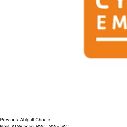
Previous:
Abigail Choate
Next:
AI Sweden, PWC, SWEDAC