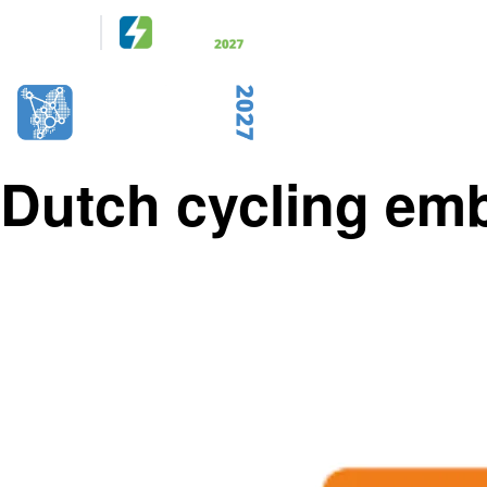
Arrangeras
tillsammans
28-29 April 2027
KISTAMÄSSAN
STOCKHOLM
Dutch cycling em