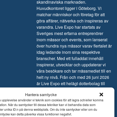
skandinaviska marknaden.
Huvudkontoret ligger i Göteborg. Vi
matchar människor och företag för att
göra affärer, nätverka och inspireras av
varandra. Live Expo har startats av
Sveriges mest erfarna entreprenörer
inom mässor och events, som lanserat
över hundra nya mässor varav flertalet är
idag ledande inom sina respektive
branscher. Med ett fulladdat innehåll
inspirerar, utvecklar och uppdaterar vi
våra besökare och tar mässmediet till en
helt ny nivå. Från och med 26 juni 2026
är Live Expo ett helägt dotterbolag till
Easyfairs Group, ett internationellt företag
Hantera samtycke
som organiserar 110 marknadsledande
ra upplevelse använder vi teknik som cookies för att lagra och/eller komma
event i 16 länder och driver åtta
ation. När du samtycker till dessa tekniker kan vi behandla data som
eventanläggningar i Belgien,
ler unika ID:n på denna webbplats. Om du inte samtycker eller om du
samtycke kan detta påverka vissa funktioner negativt.
Nederländerna och Sverige.