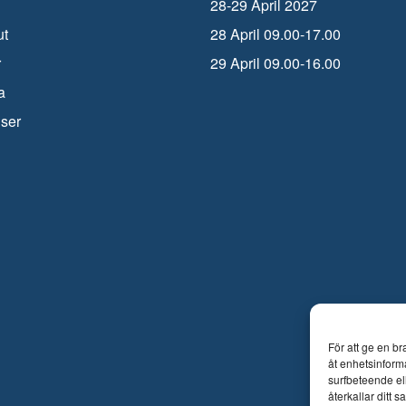
28-29 April 2027
ut
28 April 09.00-17.00
r
29 April 09.00-16.00
a
iser
För att ge en b
åt enhetsinform
surfbeteende el
återkallar ditt 