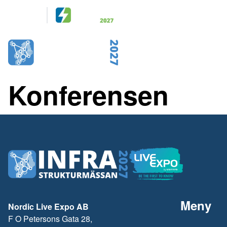
Arrangeras
tillsammans
28-29 April 2027
KISTAMÄSSAN
STOCKHOLM
Konferensen
Meny
Nordic Live Expo AB
F O Petersons Gata 28,