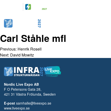
Arrangeras
tillsammans
28-29 April 2027
KISTAMÄSSAN
STOCKHOLM
Carl Ståhle mfl
Previous:
Henrik Rosell
Next:
David Mowitz
Nordic Live Expo AB
F O Petersons Gata 28,
421 31 Västra Frölunda, Sweden
E-post
samhalle@liveexpo.se
www.liveexpo.se