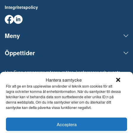
Integritetspolicy
Meny
Öppettider
Live Expo arrangerar mässor, möten, konferenser och events
på den skandinaviska marknaden. Huvudkontoret ligger i
Hantera samtycke
Göteborg. Vi matchar människor och företag för att göra
För att ge en bra upplevelse använder vi teknik som cookies för att
affärer, nätverka och inspireras av varandra. Live Expo har
lagra och/eller komma åt enhetsinformation. När du samtycker till dessa
startats av Sveriges mest erfarna entreprenörer inom mässor
tekniker kan vi behandla data som surfbeteende eller unika ID:n på
och events, som lanserat över hundra nya mässor varav
denna webbplats. Om du inte samtycker eller om du återkallar ditt
flertalet är idag ledande inom sina respektive branscher. Med
samtycke kan detta påverka vissa funktioner negativt.
ett fulladdat innehåll inspirerar, utvecklar och uppdaterar vi
våra besökare och tar mässmediet till en helt ny nivå. Från och
Acceptera
med 26 juni 2026 är Live Expo ett helägt dotterbolag till
Easyfairs Group, ett internationellt företag som organiserar 110