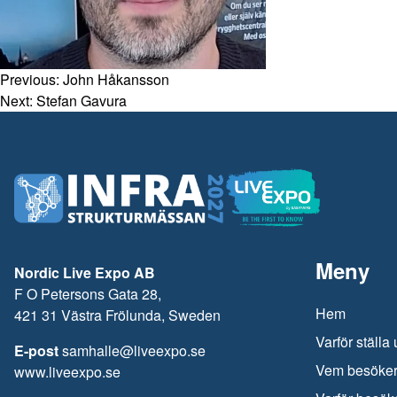
Previous:
John Håkansson
Next:
Stefan Gavura
Meny
Nordic Live Expo AB
F O Petersons Gata 28,
Hem
421 31 Västra Frölunda, Sweden
Varför ställa 
E-post
samhalle@liveexpo.se
Vem besöke
www.liveexpo.se