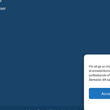
a
iser
För att ge en b
åt enhetsinform
surfbeteende el
återkallar ditt 
Acce