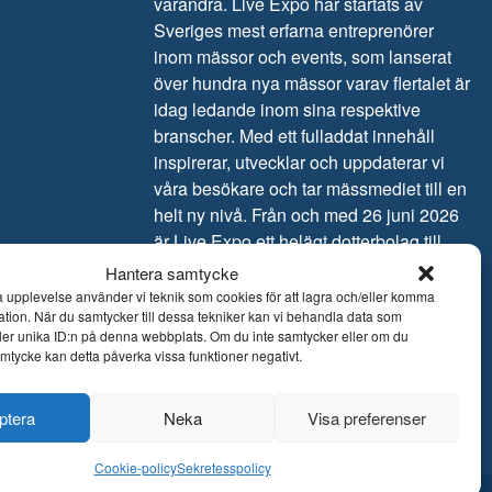
varandra. Live Expo har startats av
Sveriges mest erfarna entreprenörer
inom mässor och events, som lanserat
över hundra nya mässor varav flertalet är
idag ledande inom sina respektive
branscher. Med ett fulladdat innehåll
inspirerar, utvecklar och uppdaterar vi
våra besökare och tar mässmediet till en
helt ny nivå. Från och med 26 juni 2026
är Live Expo ett helägt dotterbolag till
Easyfairs Group, ett internationellt företag
Hantera samtycke
som organiserar 110 marknadsledande
ra upplevelse använder vi teknik som cookies för att lagra och/eller komma
ation. När du samtycker till dessa tekniker kan vi behandla data som
event i 16 länder och driver åtta
ler unika ID:n på denna webbplats. Om du inte samtycker eller om du
eventanläggningar i Belgien,
samtycke kan detta påverka vissa funktioner negativt.
Nederländerna och Sverige.
ptera
Neka
Visa preferenser
Cookie-policy
Sekretesspolicy