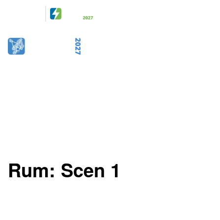
Arrangeras
tillsammans
28-29 April 2027
KISTAMÄSSAN
STOCKHOLM
Rum:
Scen 1