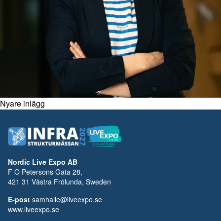
Nyare inlägg
Nordic Live Expo AB
F O Petersons Gata 28,
421 31 Västra Frölunda, Sweden
E-post
samhalle@liveexpo.se
www.liveexpo.se