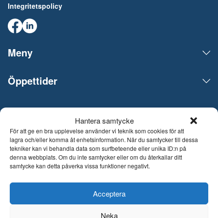
Integritetspolicy
Meny
Öppettider
Live Expo arrangerar mässor, möten, konferenser och events
Hantera samtycke
på den skandinaviska marknaden. Huvudkontoret ligger i
För att ge en bra upplevelse använder vi teknik som cookies för att
Göteborg. Vi matchar människor och företag för att göra
lagra och/eller komma åt enhetsinformation. När du samtycker till dessa
affärer, nätverka och inspireras av varandra. Live Expo har
tekniker kan vi behandla data som surfbeteende eller unika ID:n på
startats av Sveriges mest erfarna entreprenörer inom mässor
denna webbplats. Om du inte samtycker eller om du återkallar ditt
och events, som lanserat över hundra nya mässor varav
samtycke kan detta påverka vissa funktioner negativt.
flertalet är idag ledande inom sina respektive branscher. Med
ett fulladdat innehåll inspirerar, utvecklar och uppdaterar vi
våra besökare och tar mässmediet till en helt ny nivå. Från och
Acceptera
med 26 juni 2026 är Live Expo ett helägt dotterbolag till
Easyfairs Group, ett internationellt företag som organiserar 110
Neka