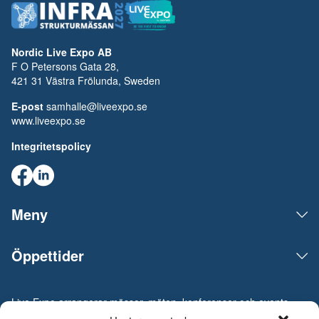
Nordic Live Expo AB
F O Petersons Gata 28,
421 31 Västra Frölunda, Sweden
E-post
samhalle@liveexpo.se
www.liveexpo.se
Integritetspolicy
Meny
Öppettider
Live Expo arrangerar mässor, möten, konferenser och events
på den skandinaviska marknaden. Huvudkontoret ligger i