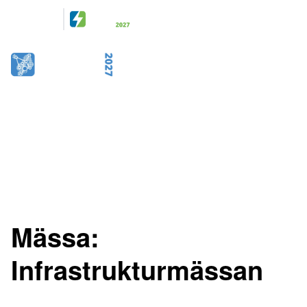
Arrangeras
tillsammans
28-29 April 2027
KISTAMÄSSAN
STOCKHOLM
Mässa:
Infrastrukturmässan